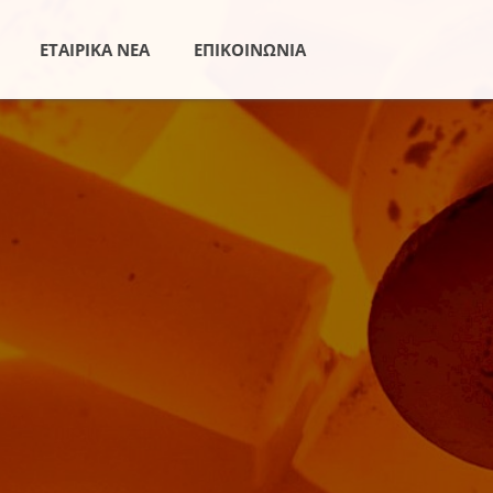
ΕΤΑΙΡΙΚΑ ΝΕΑ
ΕΠΙΚΟΙΝΩΝΙΑ
 Οχημάτων
Λιπαντικά Βιομηχανίας
κά Επιβατικών Οχημάτων &
Λιπαντικά Υδραυλικών Συστ
ν Φορτηγών
Λιπαντικά Κυκλοφοριακών
κά Μοτοσικλετών
Συστημάτων
κά Πετρελαιοκινητήρων
Λιπαντικά Στροβιλομηχανών
 Οχημάτων
Λιπαντικά Βιομηχανικών Με
κά Συστημάτων Μετάδοσης
Λιπαντικά Εργαλείων & Λιπ
Αέρος
τόματων Κιβωτίων
Λιπαντικά Αεροσυμπιεστών
ένων
Λιπαντικά Ψυκτικών Μηχαν
τικά
Λιπαντικά Εργαλειομηχανών
δικών Εφαρμογών
Αμιγή Υγρά Κοπής