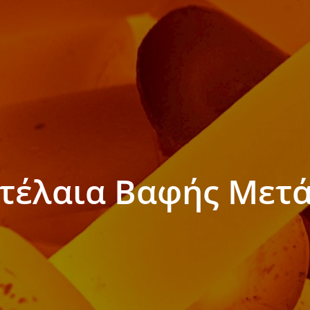
Οχημάτων
Υδατοδιαλυτά Υγρά Κοπής
Ορυκτέλαια Βαφής Μετάλλω
ά Μηχανημάτων
Λιπαντικά Χύτευσης
Λιπαντικά Κλωστοϋφαντουρ
Λιπαντικά Μεταφοράς Θερμ
 Γεωργικών
των
Λιπαντικά Μετασχηματιστώ
Παραφινέλαια
κά Γεωργικών Μηχανημάτων
Λιπαντικά Προστασίας Μετα
αμβακοσυλλεκτικών
Επιφανειών
ν
τέλαια Βαφής Μετ
Λιπαντικα Ξυλότυπων & Μετ
Καλουπιών
Λιπαντικά Ειδικών Εφαρμογ
Λιπαντικά Γενικών Εφαρμογ