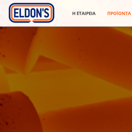
Η ΕΤΑΙΡΕΙΑ
ΠΡΟΪΟΝΤΑ
Λιπαντικά
Λιπαντι
Ελαφρώ
Λιπαντι
Λιπαντι
Βαρέων
Λιπαντι
Κίνησης
Υγρά Αυ
Υγρά Φρ
Αντιψυκ
Υγρά Ει