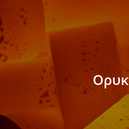
Γράσα 
Λιπαντικ
Έργου
Λιπαντικά
Μηχανημά
Λιπαντι
Γράσα Β
Μηχανώ
Ορυκ