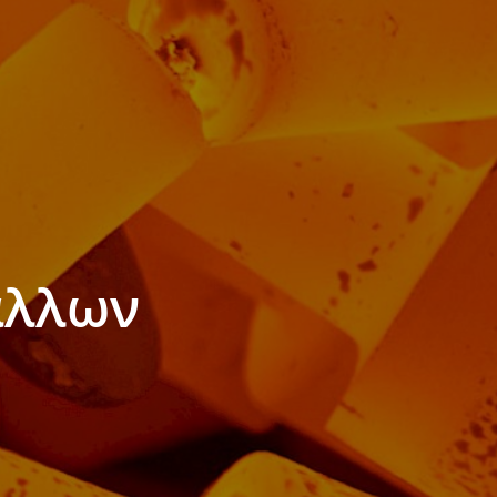
Αντισυγκολλητικές Πάστες
ν
Λιπαντικά Ναυτιλίας
γίας
Λιπαντικά Σκαφών Αναψυχής
ότητας
ν
Λιπαντικά Βιομηχανίας
Τροφίμων
λλικών
Λάδια Βιομηχανίας Τροφίμων
άλλων
Γράσα Βιομηχανίας Τροφίμων
αλλικών
Βιοαποικοδομήσιμα
ών
Λιπαντικά
ών