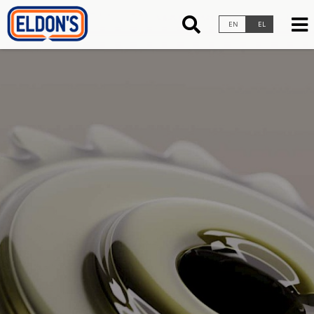
×
EN
EL