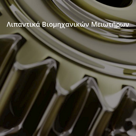
Λιπαντικά Βιομηχανικών Μειωτήρων